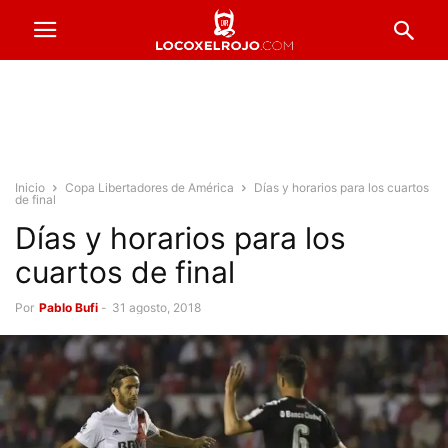
Inicio
Copa Libertadores de América
Días y horarios para los cuartos
de final
Días y horarios para los
cuartos de final
Por
Pablo Bufi
-
31 agosto, 2018