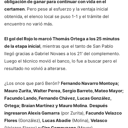
obligación de ganar para continuar con vida en el
certamen
. Pero pese al esfuerzo y la ventaja inicial
obtenida, el elenco local se puso 1-1 y el trámite del
encuentro no varió más.
El gol del Rojo lo marcó Thomás Ortega a los 25 minutos
de la etapa inicial
, mientras que el tanto de San Pablo
llegó gracias a Gabriel Novaes a los 21′ del complemento.
Luego el técnico movió el banco, lo fue a buscar pero el
resultado no volvió a alterarse.
¿Los once que paró Berón?
Fernando Navarro Montoya;
Mauro Zurita, Walter Perea, Sergio Barreto, Mateo Mayor;
Facundo Lando, Fernando Chávez, Lucas González,
Ortega; Braian Martínez y Mauro Molina
.
Después
ingresaron Alexis Gamarra
(por Zurita),
Facundo Velazco
Flores
(González),
Lucas Abadie
(Molina),
Velasco
(Velazco Flores)
y Ciro Campuzano
(Mayor).