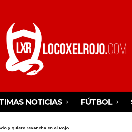
TIMAS NOTICIAS
FÚTBOL
do y quiere revancha en el Rojo