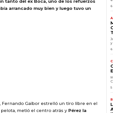
un tanto del ex Boca, uno de los refuerzos
6
bía arrancado muy bien y luego tuvo un
A
J
y
6
C
C
I
C
5
R
Fernando Gaibor estrelló un tiro libre en el
 pelota, metió el centro atrás y
Pérez la