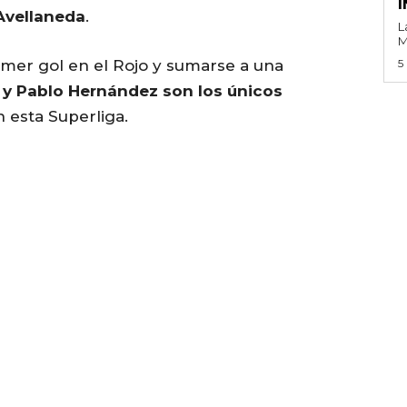
I
 Avellaneda
.
L
M
rimer gol en el Rojo y sumarse a una
5
r y Pablo Hernández son los únicos
 esta Superliga.