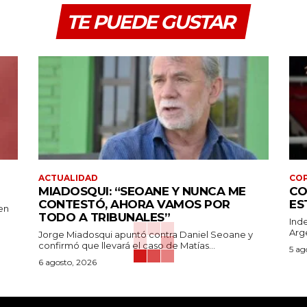
TE PUEDE GUSTAR
ACTUALIDAD
COP
MIADOSQUI: “SEOANE Y NUNCA ME
CO
CONTESTÓ, AHORA VAMOS POR
ES
en
TODO A TRIBUNALES”
Ind
Arge
Jorge Miadosqui apuntó contra Daniel Seoane y
confirmó que llevará el caso de Matías...
5 ag
6 agosto, 2026