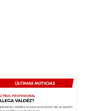
ÚLTIMAS NOTICIAS
ÚTBOL PROFESIONAL
¿LLEGA VALDÉZ?
ebastián Valdéz evoluciona lento de su lesión
n la rodilla y es duda para...