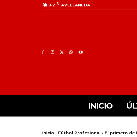
C
9.2
AVELLANEDA
INICIO
ÚL
Inicio
Fútbol Profesional
El primero de