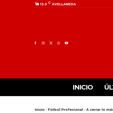
C
13.9
AVELLANEDA
INICIO
ÚL
Inicio
Fútbol Profesional
A cerrar lo má