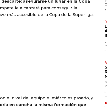
I
r descarte: asegurarse un lugar en la Copa
C
empate le alcanzará para conseguir la
5
llave más accesible de la Copa de la Superliga.
R
I
L
M
5
A
S
I
5
 el nivel del equipo el miércoles pasado, y
#
dría en cancha la misma formación que