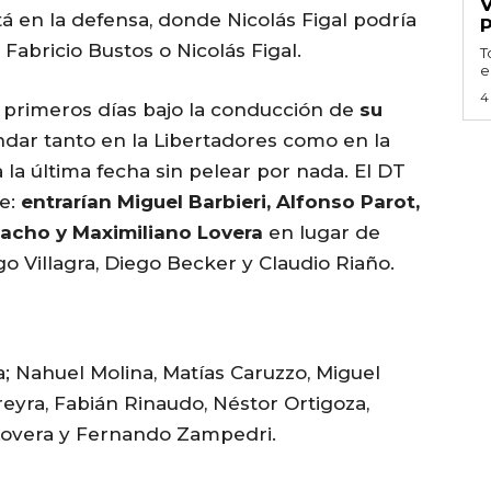
tá en la defensa, donde Nicolás Figal podría
 Fabricio Bustos o Nicolás Figal.
T
e
4
s primeros días bajo la conducción de
su
andar tanto en la Libertadores como en la
 la última fecha sin pelear por nada. El DT
de:
entrarían Miguel Barbieri, Alfonso Parot,
acho y Maximiliano Lovera
en lugar de
go Villagra, Diego Becker y Claudio Riaño.
 Nahuel Molina, Matías Caruzzo, Miguel
reyra, Fabián Rinaudo, Néstor Ortigoza,
Lovera y Fernando Zampedri.