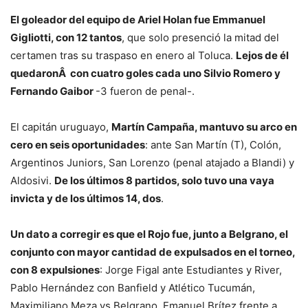
El goleador del equipo de Ariel Holan fue Emmanuel
Gigliotti, con 12 tantos
, que solo presenció la mitad del
certamen tras su traspaso en enero al Toluca.
Lejos de él
quedaronÂ con cuatro goles cada uno Silvio Romero y
Fernando Gaibor
-3 fueron de penal-.
El capitán uruguayo,
Martín Campaña, mantuvo su arco en
cero en seis oportunidades
: ante San Martín (T), Colón,
Argentinos Juniors, San Lorenzo (penal atajado a Blandi) y
Aldosivi.
De los últimos 8 partidos, solo tuvo una vaya
invicta y de los últimos 14, dos
.
Un dato a corregir es que el Rojo fue, junto a Belgrano, el
conjunto con mayor cantidad de expulsados en el torneo,
con 8 expulsiones
: Jorge Figal ante Estudiantes y River,
Pablo Hernández con Banfield y Atlético Tucumán,
Maximiliano Meza vs Belgrano, Emanuel Brítez frente a