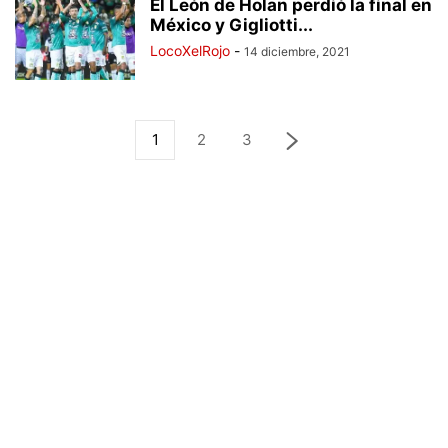
El León de Holan perdió la final en
México y Gigliotti...
LocoXelRojo
-
14 diciembre, 2021
1
2
3