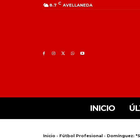
C
8.7
AVELLANEDA
INICIO
ÚL
Inicio
Fútbol Profesional
Domínguez: "S