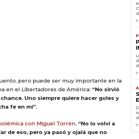
I
O
d
7
F
L
de
d
7
cuento, pero puede ser muy importante en la
A
a en el Libertadores de América:
“No sirvió
a chance. Uno siempre quiere hacer goles y
ha fe en mí”
.
D
n
d
 polémica con Miguel Torrén
.
“No lo volví a
7
lar de eso, pero ya pasó y ojalá que no