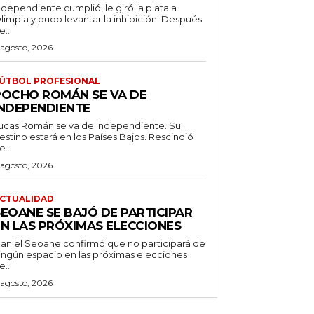
ndependiente cumplió, le giró la plata a
limpia y pudo levantar la inhibición. Después
e...
 agosto, 2026
ÚTBOL PROFESIONAL
POCHO ROMÁN SE VA DE
INDEPENDIENTE
ucas Román se va de Independiente. Su
stino estará en los Países Bajos. Rescindió
e...
 agosto, 2026
CTUALIDAD
SEOANE SE BAJÓ DE PARTICIPAR
EN LAS PRÓXIMAS ELECCIONES
aniel Seoane confirmó que no participará de
ingún espacio en las próximas elecciones
e...
 agosto, 2026