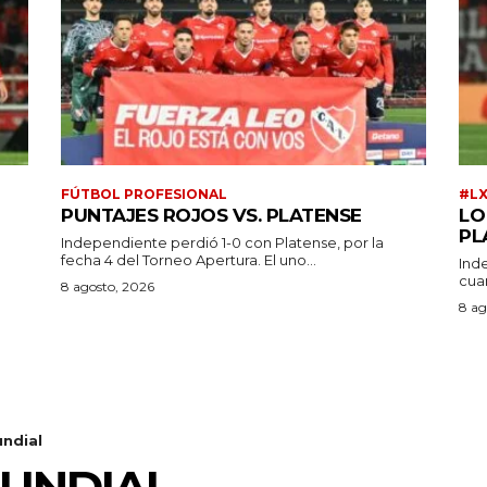
FÚTBOL PROFESIONAL
#L
PUNTAJES ROJOS VS. PLATENSE
LO
PL
Independiente perdió 1-0 con Platense, por la
fecha 4 del Torneo Apertura. El uno...
Ind
cuar
a
8 agosto, 2026
8 ag