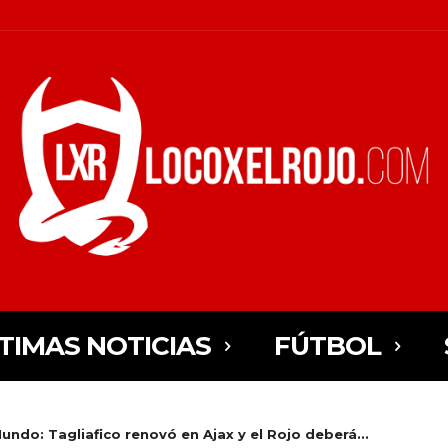
TIMAS NOTICIAS
FÚTBOL
undo: Tagliafico renovó en Ajax y el Rojo deberá...