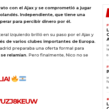
ato con el Ajax y se c
omprometió a jugar
holandés. Independiente, que tiene una
erar para percibir dinero por él.
F
L
eral izquierdo brilló en su paso por el Ajax y
rés de varios clubes importantes de Europa
.
I
 Madrid preparaba una oferta formal para
l
 se relamían
. Pero finalmente, Nico no se
8
F
LIA
!
I
f
8
F7UZJ8KEUW
#