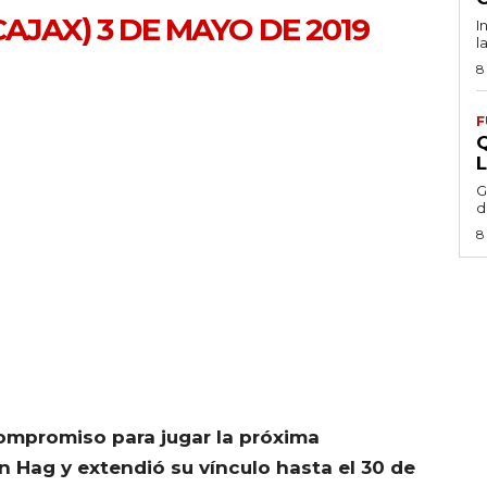
CAJAX)
3 DE MAYO DE 2019
I
l
8
F
G
d
8
compromiso para jugar la próxima
n Hag y extendió su vínculo hasta el 30 de