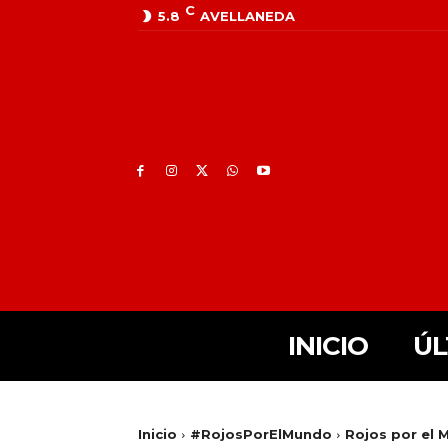
C
5.8
AVELLANEDA
INICIO
ÚL
Inicio
#RojosPorElMundo
Rojos por el M