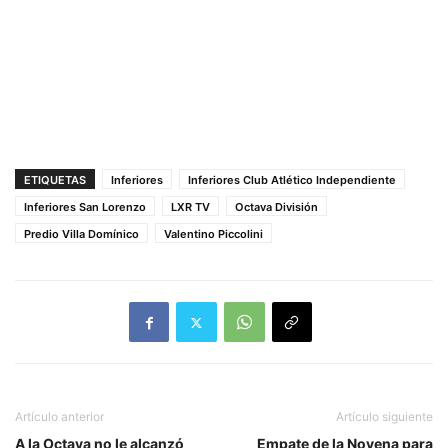
ETIQUETAS
Inferiores
Inferiores Club Atlético Independiente
Inferiores San Lorenzo
LXR TV
Octava División
Predio Villa Domínico
Valentino Piccolini
Artículo anterior
Artículo siguiente
A la Octava no le alcanzó
Empate de la Novena para