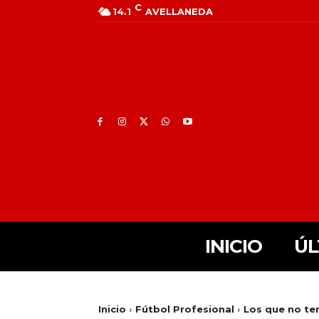
C
14.1
AVELLANEDA
INICIO
ÚL
Inicio
Fútbol Profesional
Los que no te