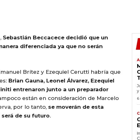
,
Sebastián Beccacece decidió que un
 manera diferenciada ya que no serán
A
Emanuel Brítez y Ezequiel Cerutti habría que
es:
Brian Gauna, Leonel Álvarez, Ezequiel
J
siniti entrenaron junto a un preparador
y
 tampoco están en consideración de Marcelo
6
rva, por lo tanto,
se moverán de esta
C
será de su futuro
.
C
I
C