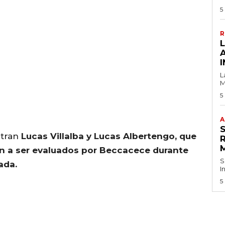
5
R
I
L
M
5
A
ntran
Lucas Villalba y Lucas Albertengo, que
n a ser evaluados por Beccacece durante
S
ada.
I
5