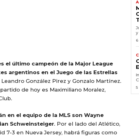
A
J
y
6
C
C
es el último campeón de la Major League
es argentinos en el Juego de las Estrellas
I
C
 Leandro González Pirez y Gonzalo Martínez.
5
 partido de hoy es Maximiliano Moralez,
Club.
rán en el equipo de la MLS son Wayne
tian Schweinsteiger
. Por el lado del Atlético,
id 7-3 en Nueva Jersey, habrá figuras como