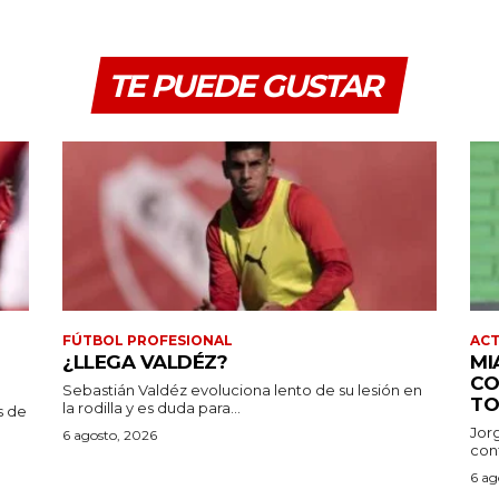
TE PUEDE GUSTAR
FÚTBOL PROFESIONAL
AC
¿LLEGA VALDÉZ?
MI
CO
Sebastián Valdéz evoluciona lento de su lesión en
TO
la rodilla y es duda para...
s de
Jor
6 agosto, 2026
conf
6 ag