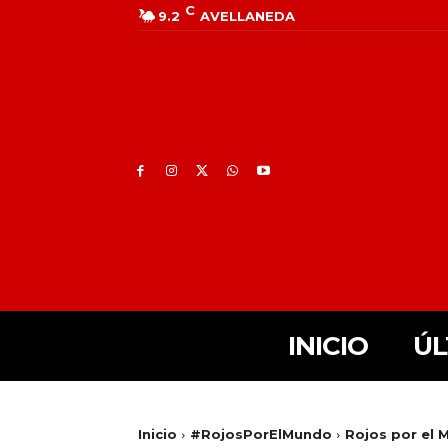
C
9.2
AVELLANEDA
INICIO
ÚL
Inicio
#RojosPorElMundo
Rojos por el M