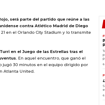
Rojo, será parte del partido que reúne a las
ounidense contra Atlético Madrid de Diego
s 21 en el Orlando City Stadium y lo transmite
F
T
urri en el Juego de las Estrellas tras el
p
Juventus
. En aquel encuentro, que ganó el
p
o jugó 30 minutos en el equipo dirigido por
6
n Atlanta United.
F
S
e
6