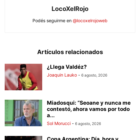
LocoXelRojo
Podés seguirme en
@locoxelrojoweb
Artículos relacionados
¿Llega Valdéz?
Joaquin Lauko
-
6 agosto, 2026
Miadosqui: “Seoane y nunca me
contestó, ahora vamos por todo
a...
Sol Morucci
-
6 agosto, 2026
Copa Argentina: Día, hora y