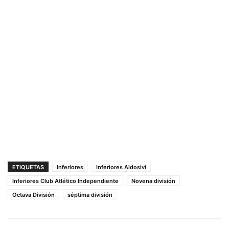
ETIQUETAS
Inferiores
Inferiores Aldosivi
Inferiores Club Atlético Independiente
Novena división
Octava División
séptima división