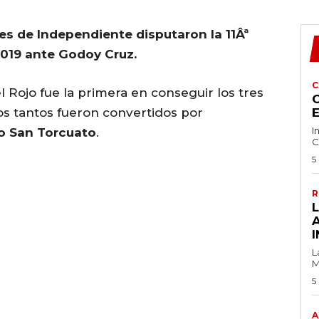
es de Independiente disputaron la 11Âª
2019 ante Godoy Cruz.
C
l Rojo fue la primera en conseguir los tres
C
Los tantos fueron convertidos por
I
o San Torcuato
.
C
5
R
I
L
M
5
A