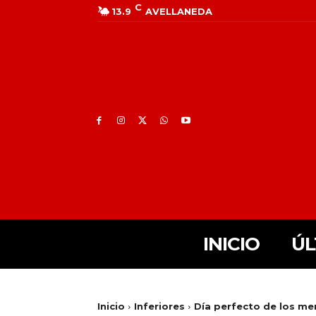
C
13.9
AVELLANEDA
INICIO
ÚL
Inicio
Inferiores
Día perfecto de los m