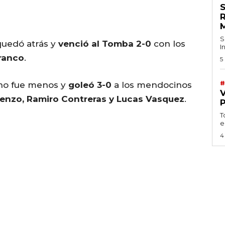
S
quedó atrás y
venció al Tomba 2-0
con los
I
ranco
.
5
#
o fue menos y
goleó 3-0
a los mendocinos
enzo, Ramiro Contreras y Lucas Vasquez
.
T
e
4