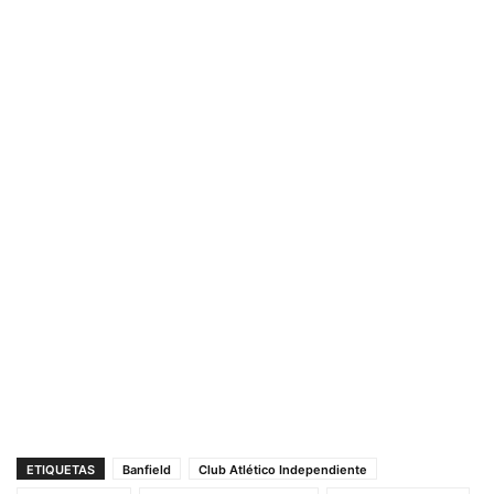
ETIQUETAS
Banfield
Club Atlético Independiente