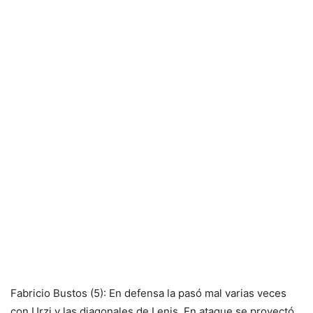
Fabricio Bustos (5): En defensa la pasó mal varias veces
con Urzi y las diagonales de Lenis. En ataque se proyectó