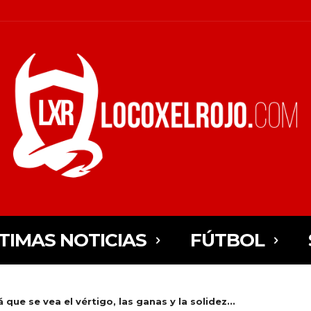
TIMAS NOTICIAS
FÚTBOL
á que se vea el vértigo, las ganas y la solidez...