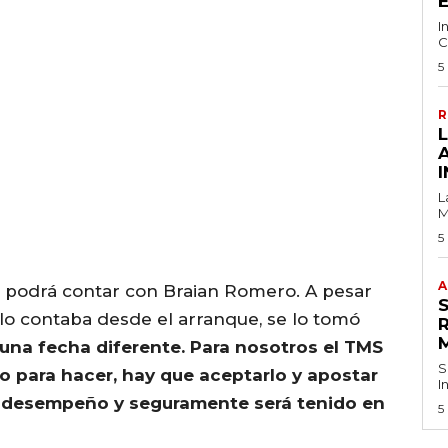
I
C
5
R
I
L
M
5
A
 podrá contar con Braian Romero. A pesar
lo contaba desde el arranque, se lo tomó
 una fecha diferente. Para nosotros el TMS
S
o para hacer, hay que aceptarlo y apostar
I
n desempeño y seguramente será tenido en
5