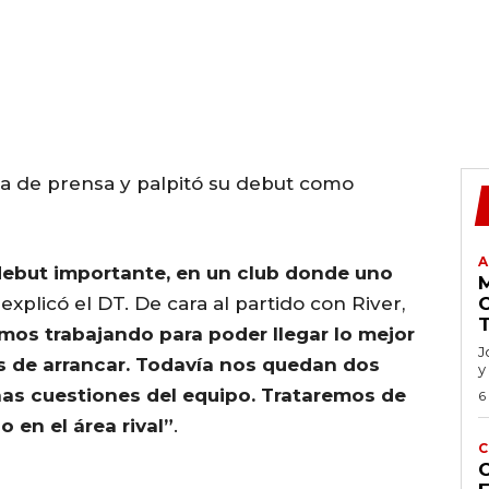
ia de prensa y palpitó su debut como
A
 debut importante, en un club donde uno
, explicó el DT. De cara al partido con River,
mos trabajando para poder llegar lo mejor
J
s de arrancar. Todavía nos quedan dos
y
nas cuestiones del equipo. Trataremos de
6
en el área rival”
.
C
C