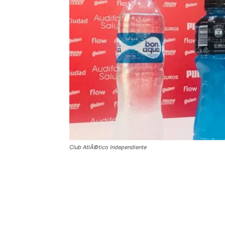
Club AtlÃ©tico Independiente