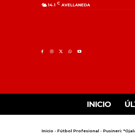
C
14.1
AVELLANEDA
INICIO
ÚL
Inicio
Fútbol Profesional
Pusineri: "Ojal