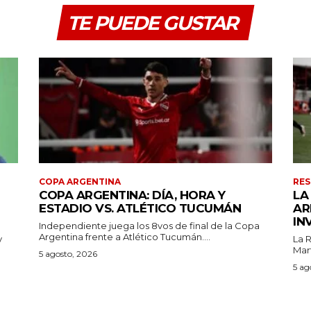
TE PUEDE GUSTAR
COPA ARGENTINA
RES
COPA ARGENTINA: DÍA, HORA Y
LA
ESTADIO VS. ATLÉTICO TUCUMÁN
AR
IN
Independiente juega los 8vos de final de la Copa
Argentina frente a Atlético Tucumán....
y
La 
Mart
5 agosto, 2026
5 ag