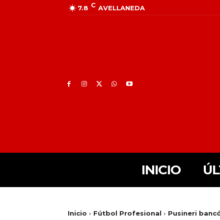
C
7.8
AVELLANEDA
INICIO
ÚL
Inicio
Fútbol Profesional
Pusineri banc