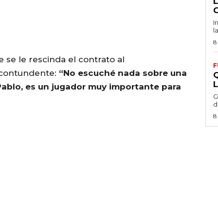
I
l
8
 se le rescinda el contrato al
F
 contundente:
“No escuché nada sobre una
Pablo, es un jugador muy importante para
G
d
8