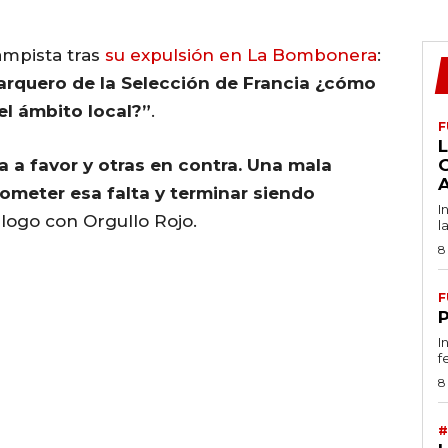
ampista tras
su expulsión en La Bombonera
:
 el arquero de la Selección de Francia ¿cómo
el ámbito local?”
.
F
L
 a favor y otras en contra. Una mala
cometer esa falta y terminar siendo
I
álogo con Orgullo Rojo.
l
8
F
I
f
8
#