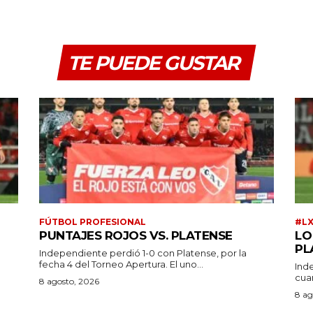
TE PUEDE GUSTAR
FÚTBOL PROFESIONAL
#L
PUNTAJES ROJOS VS. PLATENSE
LO
PL
Independiente perdió 1-0 con Platense, por la
fecha 4 del Torneo Apertura. El uno...
Ind
cuar
a
8 agosto, 2026
8 ag