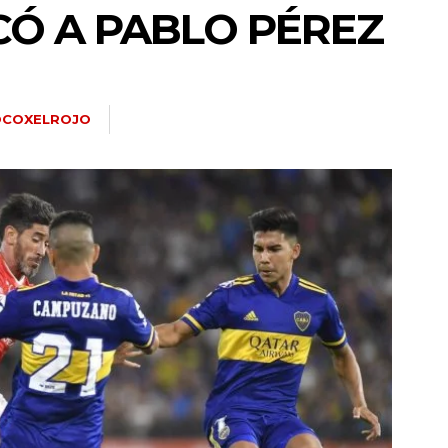
CÓ A PABLO PÉREZ
OCOXELROJO