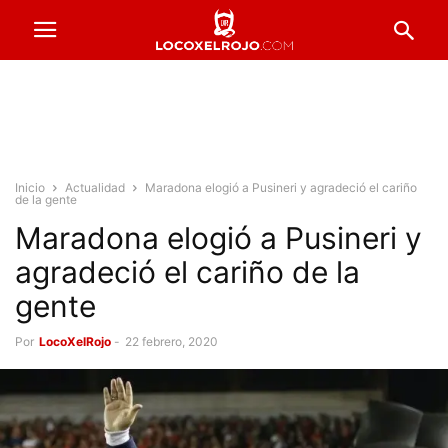
Inicio
Actualidad
Maradona elogió a Pusineri y agradeció el cariño
de la gente
Maradona elogió a Pusineri y
agradeció el cariño de la
gente
Por
LocoXelRojo
-
22 febrero, 2020