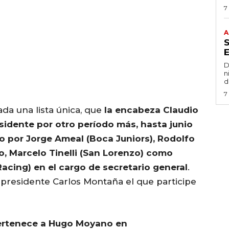
7
A
D
n
d
7
a una lista única, que
la encabeza Claudio
sidente por otro período más, hasta junio
o por Jorge Ameal (Boca Juniors), Rodolfo
no, Marcelo Tinelli (San Lorenzo) como
Racing) en el cargo de secretario general
.
icepresidente Carlos Montaña el que participe
pertenece a Hugo Moyano en