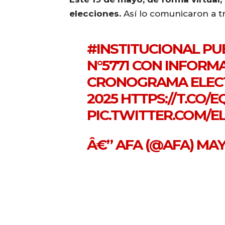
elecciones.
Así lo comunicaron a tr
#INSTITUCIONAL
PUB
N°5771 CON INFORM
CRONOGRAMA ELECT
2025
HTTPS://T.CO
PIC.TWITTER.COM/
Â€” AFA (@AFA)
MAY 