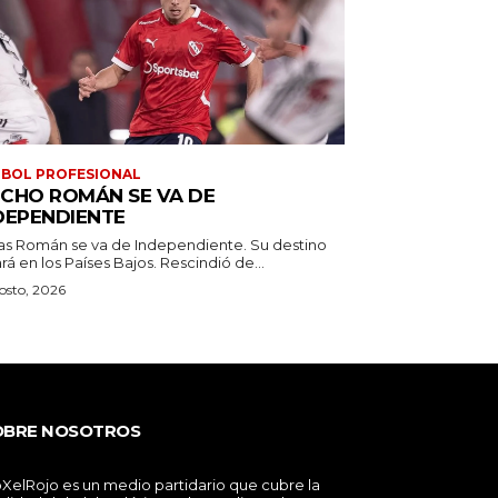
BOL PROFESIONAL
CHO ROMÁN SE VA DE
DEPENDIENTE
as Román se va de Independiente. Su destino
estará en los Países Bajos. Rescindió de...
osto, 2026
OBRE NOSOTROS
XelRojo es un medio partidario que cubre la