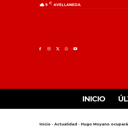
C
9
AVELLANEDA
INICIO
ÚL
Inicio
Actualidad
Hugo Moyano ocupará e