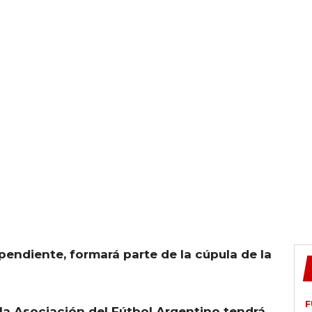
endiente, formará parte de la cúpula de la
F
 la Asociación del Fútbol Argentino tendrá