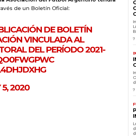
avés de un Boletín Oficial:
I
L
LICACIÓN DE BOLETÍN
B
ACIÓN VINCULADA AL
7
ORAL DEL PERÍODO 2021-
I
/EQO0FWGPWC
O
EL4DHJDXHG
I
O
d
5, 2020
7
F
L
de
d