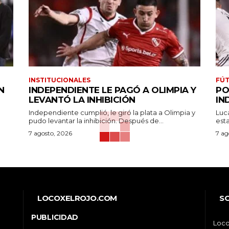
INSTITUCIONALES
FÚT
N
INDEPENDIENTE LE PAGÓ A OLIMPIA Y
PO
LEVANTÓ LA INHIBICIÓN
IN
Independiente cumplió, le giró la plata a Olimpia y
Luc
pudo levantar la inhibición. Después de...
7 agosto, 2026
7 ag
LOCOXELROJO.COM
S
PUBLICIDAD
Loco