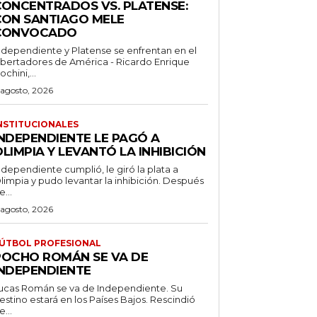
CONCENTRADOS VS. PLATENSE:
CON SANTIAGO MELE
CONVOCADO
ndependiente y Platense se enfrentan en el
ibertadores de América - Ricardo Enrique
ochini,...
 agosto, 2026
NSTITUCIONALES
INDEPENDIENTE LE PAGÓ A
LIMPIA Y LEVANTÓ LA INHIBICIÓN
ndependiente cumplió, le giró la plata a
limpia y pudo levantar la inhibición. Después
e...
 agosto, 2026
ÚTBOL PROFESIONAL
POCHO ROMÁN SE VA DE
INDEPENDIENTE
ucas Román se va de Independiente. Su
stino estará en los Países Bajos. Rescindió
e...