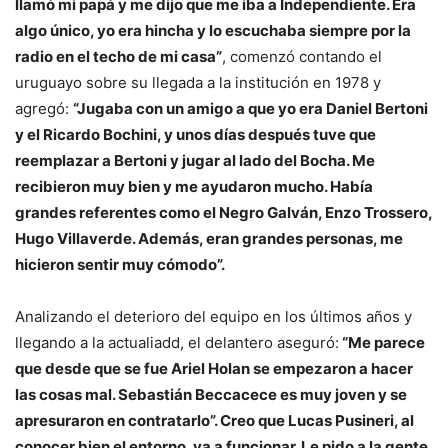
llamó mi papá y me dijo que me iba a Independiente. Era
algo único, yo era hincha y lo escuchaba siempre por la
radio en el techo de mi casa”
, comenzó contando el
uruguayo sobre su llegada a la institución en 1978 y
agregó:
“Jugaba con un amigo a que yo era Daniel Bertoni
y el Ricardo Bochini, y unos días después tuve que
reemplazar a Bertoni y jugar al lado del Bocha. Me
recibieron muy bien y me ayudaron mucho. Había
grandes referentes como el Negro Galván, Enzo Trossero,
Hugo Villaverde. Además, eran grandes personas, me
hicieron sentir muy cómodo”.
Analizando el deterioro del equipo en los últimos años y
llegando a la actualiadd, el delantero aseguró:
“Me parece
que desde que se fue Ariel Holan se empezaron a hacer
las cosas mal. Sebastián Beccacece es muy joven y se
apresuraron en contratarlo”. Creo que Lucas Pusineri, al
conocer bien el entorno, va a funcionar. Le pido a la gente