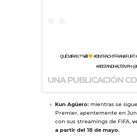
QUÉ MIRAS ??
#EINTRACHTFRANKFURT #
#ABSTANDHALTEN PH: @
Kun Agüero:
mientras se sigue
Premier, apentemente en Junio
con sus streamings de FIFA,
v
a partir del 18 de mayo.