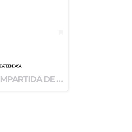
EDATEENCASA
UNA PUBLICACIÓN COMPARTIDA DE
(@KUNA
SERGIO LEONEL AGÜERO