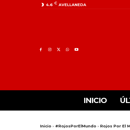
C
4.6
AVELLANEDA
INICIO
ÚL
Inicio
#RojosPorElMundo
Rojos Por El 