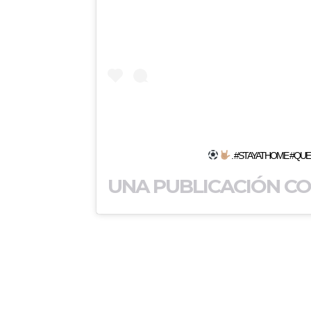
. #STAYATHOME #QU