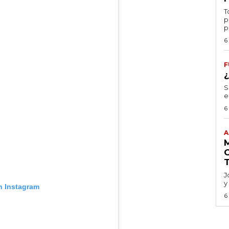
T
p
p
6
F
S
e
6
A
J
y
n Instagram
6