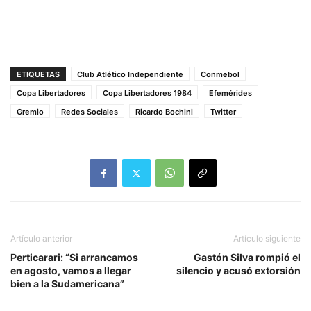
ETIQUETAS
Club Atlético Independiente
Conmebol
Copa Libertadores
Copa Libertadores 1984
Efemérides
Gremio
Redes Sociales
Ricardo Bochini
Twitter
Artículo anterior
Artículo siguiente
Perticarari: “Si arrancamos
Gastón Silva rompió el
en agosto, vamos a llegar
silencio y acusó extorsión
bien a la Sudamericana”