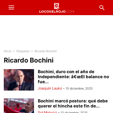
Inicio
Etiquetas
Ricardo Bochini
Ricardo Bochini
Bochini, duro con el año de
Independiente: â€œEl balance no
fue...
Joaquin Lauko
-
10 diciembre, 2025
Bochini marcó postura: qué debe
querer el hincha este fin de...
Sol Morucci
-
10 diciembre, 2025