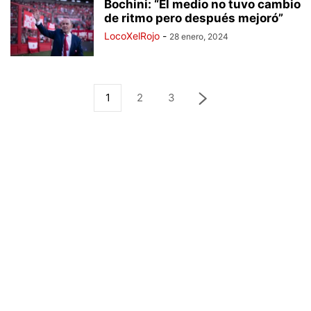
Bochini: “El medio no tuvo cambio
de ritmo pero después mejoró”
LocoXelRojo
-
28 enero, 2024
1
2
3