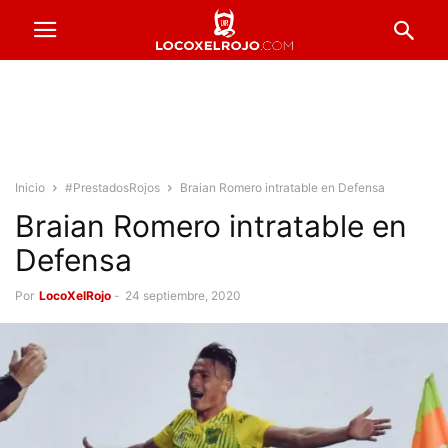
Inicio
#PrestadosRojos
Braian Romero intratable en Defensa
Braian Romero intratable en
Defensa
Por
LocoXelRojo
-
24 septiembre, 2020