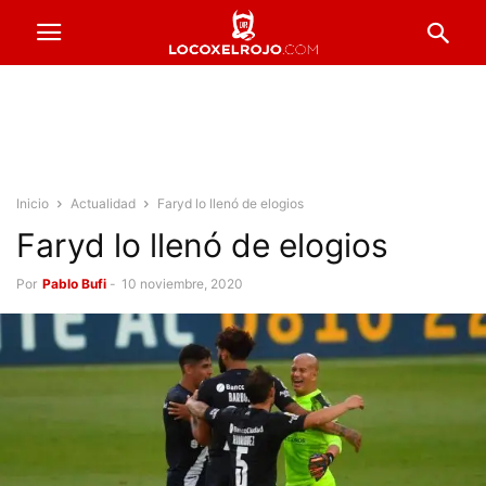
Inicio
Actualidad
Faryd lo llenó de elogios
Faryd lo llenó de elogios
Por
Pablo Bufi
-
10 noviembre, 2020