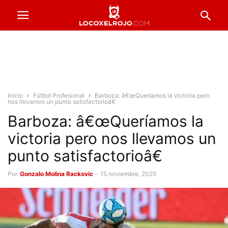
Inicio
Fútbol Profesional
Barboza: â€œQueríamos la victoria pero
nos llevamos un punto satisfactorioâ€
Barboza: â€œQueríamos la
victoria pero nos llevamos un
punto satisfactorioâ€
Por
Gonzalo Molina Rackovic
-
15 noviembre, 2020