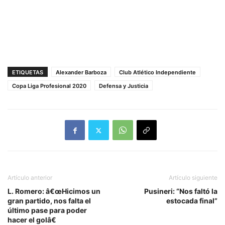
ETIQUETAS
Alexander Barboza
Club Atlético Independiente
Copa Liga Profesional 2020
Defensa y Justicia
Artículo anterior
Artículo siguiente
L. Romero: â€œHicimos un
Pusineri: “Nos faltó la
gran partido, nos falta el
estocada final”
último pase para poder
hacer el golâ€