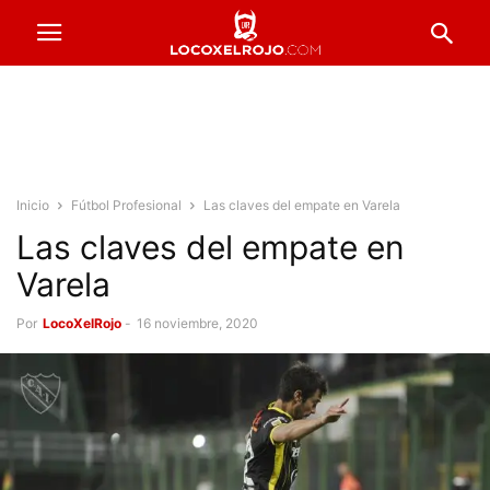
Inicio
Fútbol Profesional
Las claves del empate en Varela
Las claves del empate en
Varela
Por
LocoXelRojo
-
16 noviembre, 2020