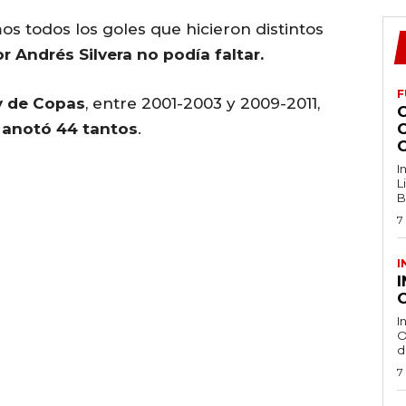
s todos los goles que hicieron distintos
r Andrés Silvera no podía faltar.
F
ey de Copas
, entre 2001-2003 y 2009-2011,
y anotó 44 tantos
.
I
L
B
7
I
O
I
O
d
7