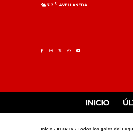
C
7.7
AVELLANEDA
INICIO
ÚL
Inicio
#LXRTV
Todos los goles del Cuqu