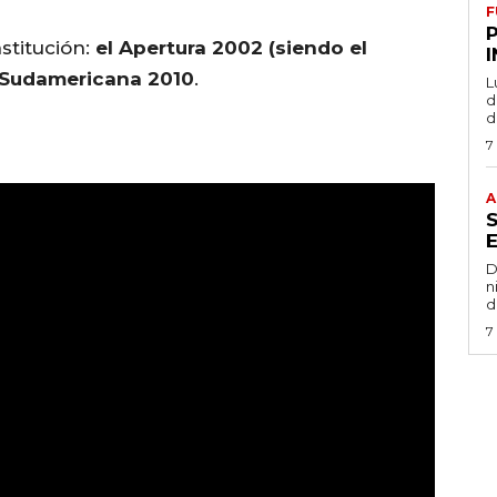
F
stitución:
el Apertura 2002 (siendo el
a Sudamericana 2010
.
L
de
d
7
A
D
n
d
7