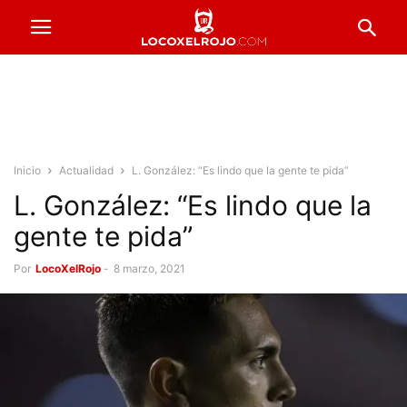
Inicio
Actualidad
L. González: “Es lindo que la gente te pida”
L. González: “Es lindo que la
gente te pida”
Por
LocoXelRojo
-
8 marzo, 2021