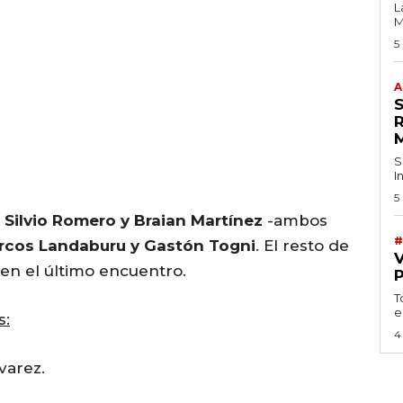
L
M
5
A
S
I
5
e
Silvio Romero y Braian Martínez
-ambos
#
rcos Landaburu y Gastón Togni
. El resto de
 en el último encuentro.
T
e
s:
4
varez.