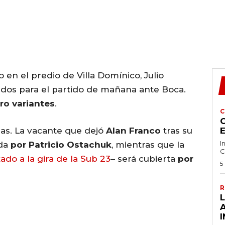
 en el predio de Villa Domínico, Julio
cados para el partido de mañana ante Boca.
ro variantes
.
C
C
das. La vacante que dejó
Alan Franco
tras su
I
ada
por Patricio Ostachuk
, mientras que la
C
ado a la gira de la Sub 23
– será cubierta
por
5
R
I