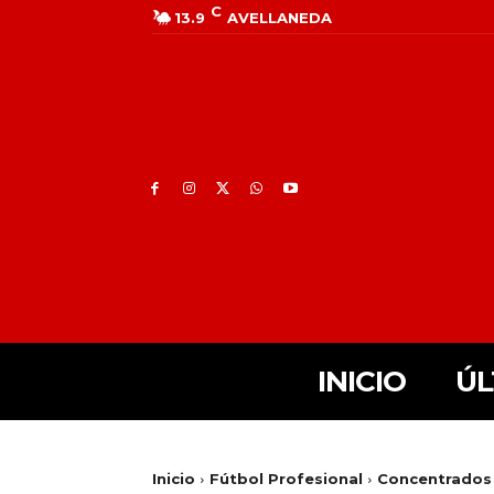
C
13.9
AVELLANEDA
INICIO
ÚL
Inicio
Fútbol Profesional
Concentrados 