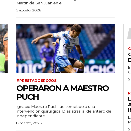
Martín de San Juan en el...
5 agosto, 2026
C
C
I
C
5
#PRESTADOSROJOS
OPERARON A MAESTRO
R
PUCH
Ignacio Maestro Puch fue sometido a una
I
intervención quirúrgica. Días atrás, al delantero de
Independiente...
L
M
8 marzo, 2026
5