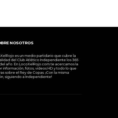
OBRE NOSOTROS
XelRojo es un medio partidario que cubre la
alidad del Club Atlético Independiente los 365
 del año. En LocoXelRojo.com te acercamos la
r información, fotos, videos HD y todo lo que
ras sobre el Rey de Copas. ¡Con la misma
ón, siguiendo a Independiente!