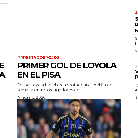
A
S
I
5
#PRESTADOSROJOS
E
PRIMER GOL DE LOYOLA
#
A
EN EL PISA
la
Felipe Loyola fue el gran protagonista del fin de
T
semana entre los jugadores de...
e
17 febrero, 2026
4