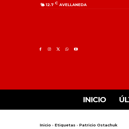
C
12.7
AVELLANEDA
INICIO
ÚL
Inicio
Etiquetas
Patricio Ostachuk