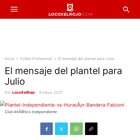
Inicio
Fútbol Profesional
El mensaje del plantel para Julio
El mensaje del plantel para
Julio
Por
LocoXelRojo
-
9 mayo, 2021
Club AtlÃ©tico Independiente