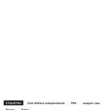
ETIQUETAS
Club Atlético Independiente
FIFA
Joaquín Laso
Racing
Torino