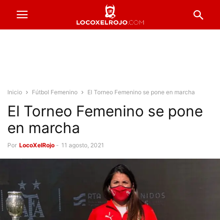
Inicio
Fútbol Femenino
El Torneo Femenino se pone en marcha
El Torneo Femenino se pone
en marcha
Por
LocoXelRojo
-
11 agosto, 2021