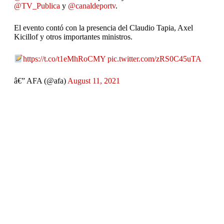
@TV_Publica
y
@canaldeportv
.
El evento contó con la presencia del Claudio Tapia, Axel
Kicillof y otros importantes ministros.
https://t.co/t1eMhRoCMY
pic.twitter.com/zRS0C45uTA
â€” AFA (@afa)
August 11, 2021