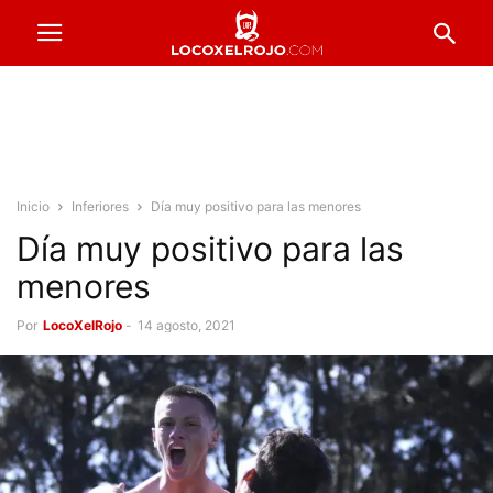
Inicio
Inferiores
Día muy positivo para las menores
Día muy positivo para las
menores
Por
LocoXelRojo
-
14 agosto, 2021