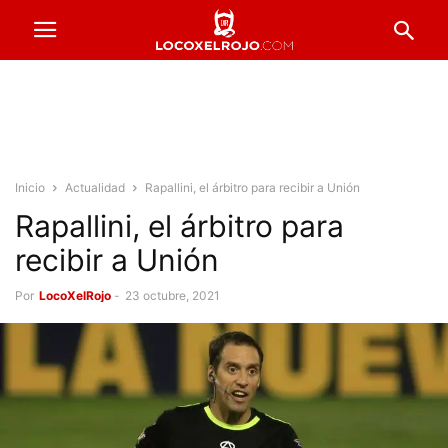
Inicio
Actualidad
Rapallini, el árbitro para recibir a Unión
Rapallini, el árbitro para
recibir a Unión
Por
LocoXelRojo
-
23 octubre, 2021