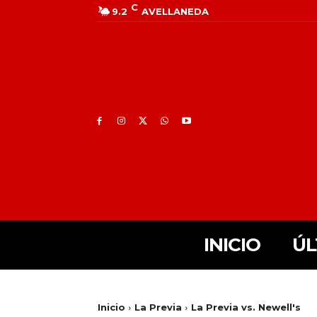
C
9.2
AVELLANEDA
INICIO
ÚL
Inicio
La Previa
La Previa vs. Newell's