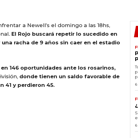
frentar a Newell’s el domingo a las 18hs,
onal.
El Rojo buscará repetir lo sucedido en
ar una racha de 9 años sin caer en el estadio
F
T
en 146 oportunidades ante los rosarinos,
p
ivisión,
donde tienen un saldo favorable de
p
n 41 y perdieron 45.
6
F
S
e
6