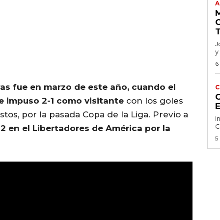
A
J
y
6
ras fue en marzo de este año,
cuando el
C
C
se impuso 2-1 como visitante
con los goles
stos, por la pasada Copa de la Liga. Previo a
I
C
-2 en el Libertadores de América por la
5