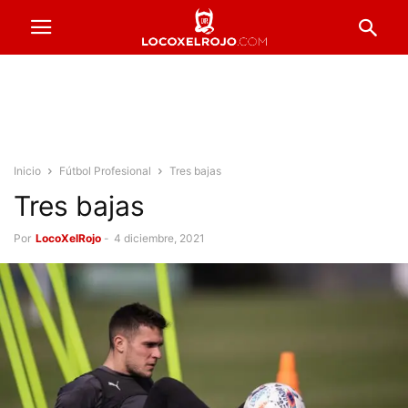
Inicio
Fútbol Profesional
Tres bajas
Tres bajas
Por
LocoXelRojo
-
4 diciembre, 2021