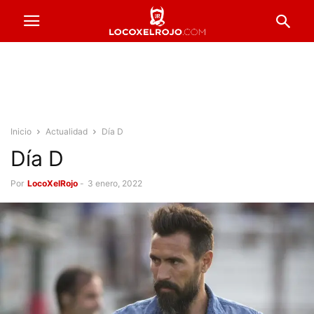
Inicio
Actualidad
Día D
Día D
Por
LocoXelRojo
-
3 enero, 2022