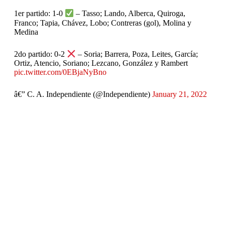
1er partido: 1-0
– Tasso; Lando, Alberca, Quiroga,
Franco; Tapia, Chávez, Lobo; Contreras (gol), Molina y
Medina
2do partido: 0-2
– Soria; Barrera, Poza, Leites, García;
Ortiz, Atencio, Soriano; Lezcano, González y Rambert
pic.twitter.com/0EBjaNyBno
â€” C. A. Independiente (@Independiente)
January 21, 2022