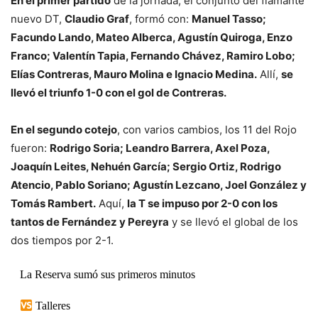
En el primer partido
de la jornada, el conjunto del flamante
nuevo DT,
Claudio Graf
, formó con:
Manuel Tasso;
Facundo Lando, Mateo Alberca, Agustín Quiroga, Enzo
Franco; Valentín Tapia, Fernando Chávez, Ramiro Lobo;
Elías Contreras, Mauro Molina e Ignacio Medina.
Allí,
se
llevó el triunfo 1-0 con el gol de Contreras.
En el segundo cotejo
, con varios cambios, los 11 del Rojo
fueron:
Rodrigo Soria; Leandro Barrera, Axel Poza,
Joaquín Leites, Nehuén García; Sergio Ortiz, Rodrigo
Atencio, Pablo Soriano; Agustín Lezcano, Joel González y
Tomás Rambert.
Aquí,
la T se impuso por 2-0 con los
tantos de Fernández y Pereyra
y se llevó el global de los
dos tiempos por 2-1.
La Reserva sumó sus primeros minutos
Talleres