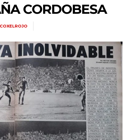
AÑA CORDOBESA
COXELROJO