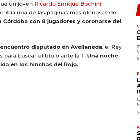
 que un joven
Ricardo Enrique Bochini
ribía una de las páginas más gloriosas de
 en Córdoba con 8 jugadores y coronarse del
C
C
I
r encuentro disputado en Avellaneda
, el Rey
C
s para buscar el título ante la T.
Una noche
5
da en los hinchas del Rojo.
R
I
L
M
5
A