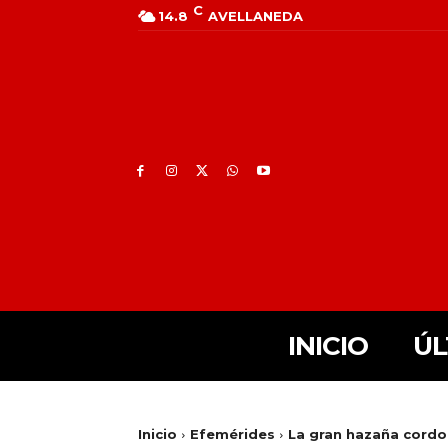
C
14.8
AVELLANEDA
INICIO
ÚL
Inicio
Efemérides
La gran hazaña cord