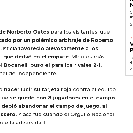
S
I
5
 de Norberto Outes
para los visitantes, que
#
cado por un polémico arbitraje de Roberto
justicia
favoreció alevosamente a los
 que derivó en el empate.
Minutos más
T
e
Bocanelli puso el para los rivales 2-1
,
4
ntel de Independiente.
ió
hacer lucir su tarjeta roja
contra el equipo
 que
se quedó con 8 jugadores en el campo.
, debió abandonar el campo de juego, al
ssero.
Y acá fue cuando el Orgullo Nacional
te la adversidad.