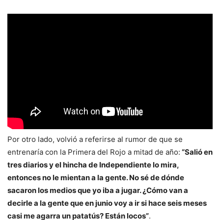
Por otro lado, volvió a referirse al rumor de que se
entrenaría con la Primera del Rojo a mitad de año:
“Salió en
tres diarios y el hincha de Independiente lo mira,
entonces no le mientan a la gente. No sé de dónde
sacaron los medios que yo iba a jugar. ¿Cómo van a
decirle a la gente que en junio voy a ir si hace seis meses
casi me agarra un patatús? Están locos”
.