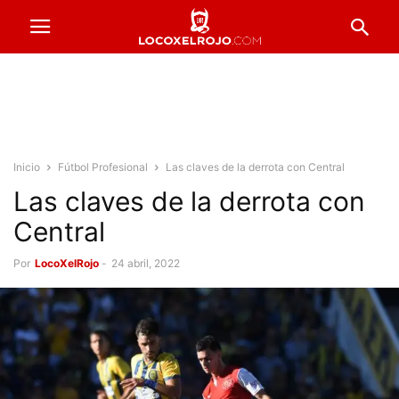
Inicio
Fútbol Profesional
Las claves de la derrota con Central
Las claves de la derrota con
Central
Por
LocoXelRojo
-
24 abril, 2022