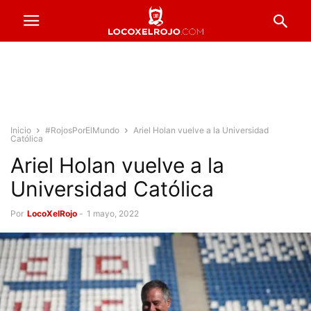
Inicio
#RojosPorElMundo
Ariel Holan vuelve a la Universidad
Católica
Ariel Holan vuelve a la
Universidad Católica
Por
LocoXelRojo
-
1 mayo, 2022