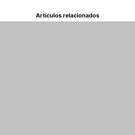
Artículos relacionados
Independiente le pagó a Olimpia
y levantó la inhibición
Pablo Bufi
-
7 agosto, 2026
Pocho Román se va de
Independiente
Sol Morucci
-
7 agosto, 2026
Seoane se bajó de participar en
las próximas elecciones
Pablo Bufi
-
7 agosto, 2026