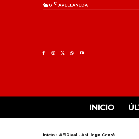
C
8
AVELLANEDA
INICIO
ÚL
Inicio
#ElRival
Así llega Ceará