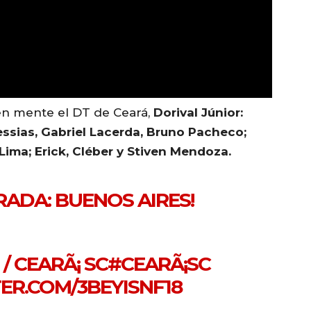
en mente el DT de Ceará,
Dorival Júnior:
ssias, Gabriel Lacerda, Bruno Pacheco;
Lima; Erick, Cléber y Stiven Mendoza.
RADA: BUENOS AIRES!
/ CEARÃ¡ SC
#CEARÃ¡SC
TER.COM/3BEYISNF18