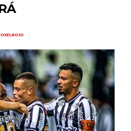
ARÁ
COXELROJO