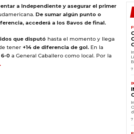
rentar a Independiente y asegurar el primer
Sudamericana.
De sumar algún punto o
erencia, accederá a los 8avos de final.
F
tidos que disputó
hasta el momento y llega
de tener
+14 de diferencia de gol.
En la
I
 6-0
a General Caballero como local. Por la
L
B
.
7
I
O
I
O
d
7
F