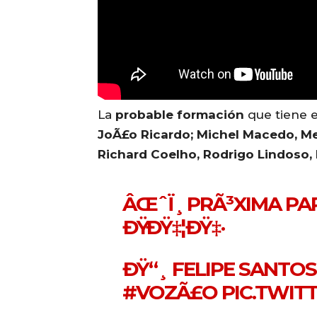
La
probable formación
que tiene 
JoÃ£o Ricardo; Michel Macedo, Me
Richard Coelho, Rodrigo Lindoso, 
ÂŒˆÏ¸ PRÃ³XIMA PA
ÐŸÐŸ‡¦ÐŸ‡·
ÐŸ“¸ FELIPE SANTOS 
#VOZÃ£O
PIC.TWIT