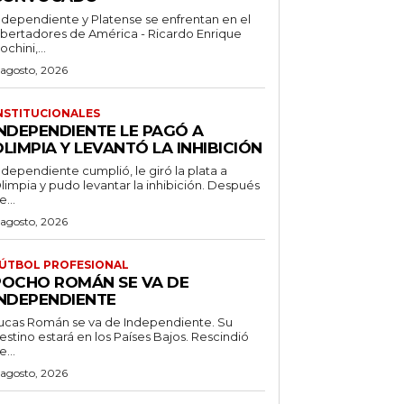
ndependiente y Platense se enfrentan en el
ibertadores de América - Ricardo Enrique
ochini,...
 agosto, 2026
NSTITUCIONALES
INDEPENDIENTE LE PAGÓ A
LIMPIA Y LEVANTÓ LA INHIBICIÓN
ndependiente cumplió, le giró la plata a
limpia y pudo levantar la inhibición. Después
e...
 agosto, 2026
ÚTBOL PROFESIONAL
POCHO ROMÁN SE VA DE
INDEPENDIENTE
ucas Román se va de Independiente. Su
stino estará en los Países Bajos. Rescindió
e...
 agosto, 2026