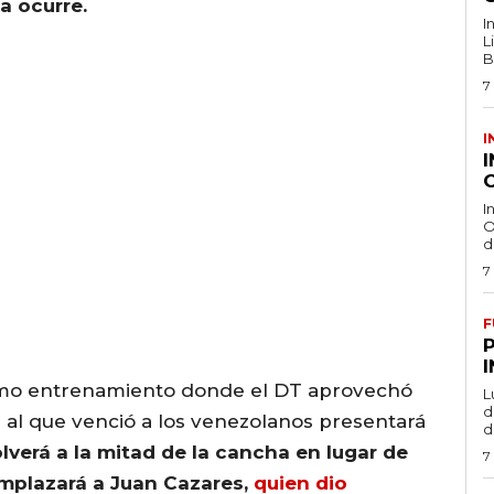
a ocurre.
I
L
B
7
I
O
I
O
d
7
F
ltimo entrenamiento donde el DT aprovechó
L
de
 al que venció a los venezolanos presentará
d
verá a la mitad de la cancha en lugar de
7
mplazará a Juan Cazares,
quien dio