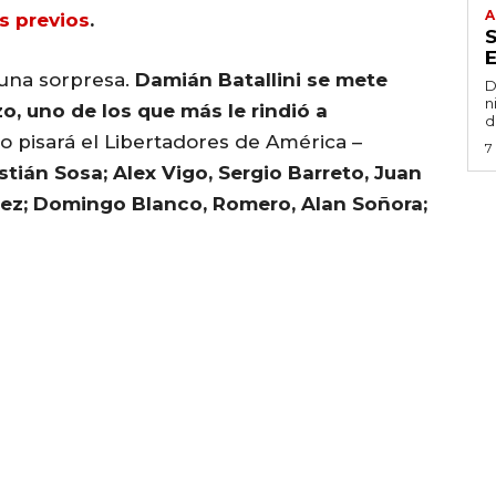
A
s previos
.
 una sorpresa.
Damián Batallini se mete
D
n
o, uno de los que más le rindió a
d
o pisará el Libertadores de América –
7
tián Sosa; Alex Vigo, Sergio Barreto, Juan
uez; Domingo Blanco, Romero, Alan Soñora;