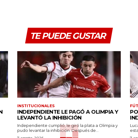
TE PUEDE GUSTAR
INSTITUCIONALES
FÚT
N
INDEPENDIENTE LE PAGÓ A OLIMPIA Y
PO
LEVANTÓ LA INHIBICIÓN
IN
Independiente cumplió, le giró la plata a Olimpia y
Luc
pudo levantar la inhibición. Después de...
7 agosto, 2026
7 ag