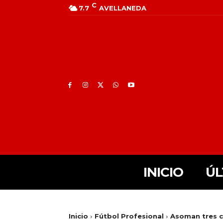
C
7.7
AVELLANEDA
INICIO
ÚL
Inicio
Fútbol Profesional
Asoman tres 