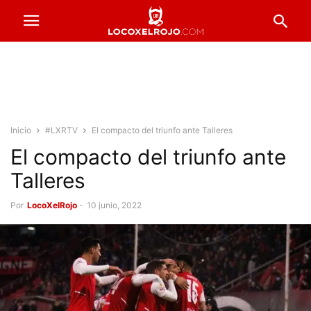
Inicio
#LXRTV
El compacto del triunfo ante Talleres
El compacto del triunfo ante
Talleres
Por
LocoXelRojo
-
10 junio, 2022