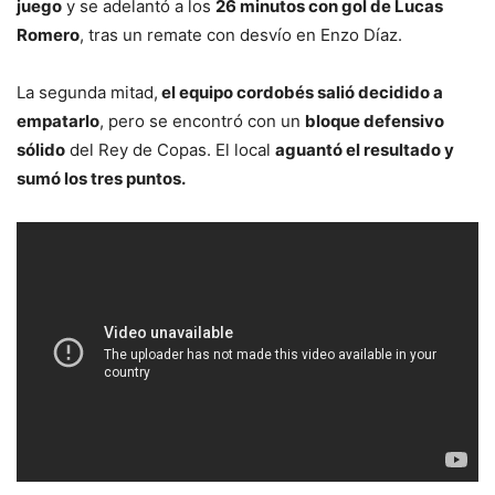
juego
y se adelantó a los
26 minutos con gol de Lucas
Romero
, tras un remate con desvío en Enzo Díaz.
La segunda mitad,
el equipo cordobés salió decidido a
empatarlo
, pero se encontró con un
bloque defensivo
sólido
del Rey de Copas. El local
aguantó el resultado y
sumó los tres puntos.