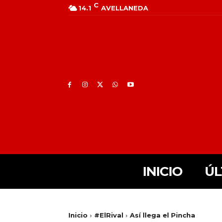
C
14.1
AVELLANEDA
INICIO
ÚL
Inicio
#ElRival
Así llega el Pincha