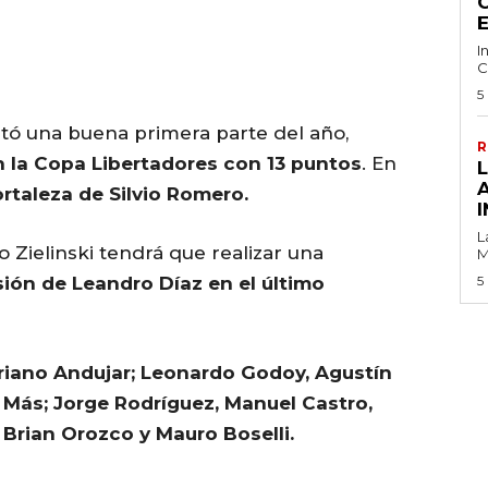
C
I
C
5
tó una buena primera parte del año,
R
 la Copa Libertadores con 13 puntos
. En
rtaleza de Silvio Romero.
I
L
o Zielinski tendrá que realizar una
M
sión de Leandro Díaz en el último
5
iano Andujar; Leonardo Godoy, Agustín
Más; Jorge Rodríguez, Manuel Castro,
 Brian Orozco y Mauro Boselli.