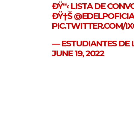
ÐŸ“‹ LISTA DE CON
ÐŸ†Š
@EDELPOFICIA
PIC.TWITTER.COM/I
— ESTUDIANTES DE 
JUNE 19, 2022