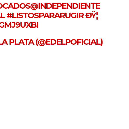
VOCADOS
@INDEPENDIENTE
L
#LISTOSPARARUGIR
ÐŸ¦
XGMJ9UXBI
LA PLATA (@EDELPOFICIAL)