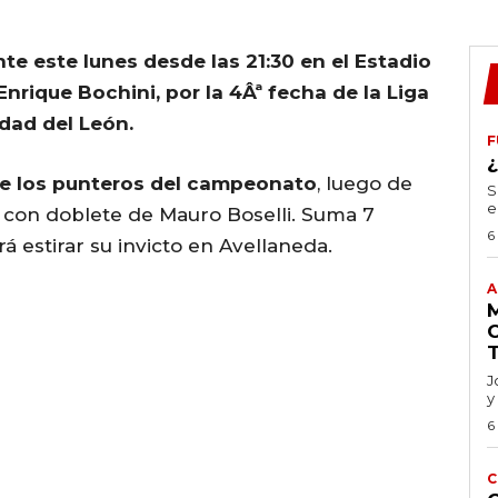
te este lunes desde las 21:30 en el Estadio
nrique Bochini, por la 4Âª fecha de la Liga
dad del León.
F
e los punteros del campeonato
, luego de
S
e
con doblete de Mauro Boselli. Suma 7
6
 estirar su invicto en Avellaneda.
A
J
y
6
C