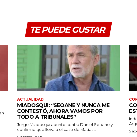
TE PUEDE GUSTAR
ACTUALIDAD
COP
MIADOSQUI: “SEOANE Y NUNCA ME
CO
CONTESTÓ, AHORA VAMOS POR
ES
en
TODO A TRIBUNALES”
Ind
Arge
Jorge Miadosqui apuntó contra Daniel Seoane y
confirmó que llevará el caso de Matías...
5 ag
6 agosto, 2026