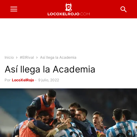
Inicio
#ElRival
Así llega la Academia
Así llega la Academia
Por
LocoXelRojo
-
9 julio, 2022